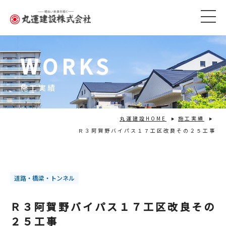
WORKS
施工実績
丸運建設HOME
施工実績
Ｒ３阿賀野バイパス１７工区改良その２５工事
道路・橋梁・トンネル
Ｒ３阿賀野バイパス１７工区改良その
２５工事