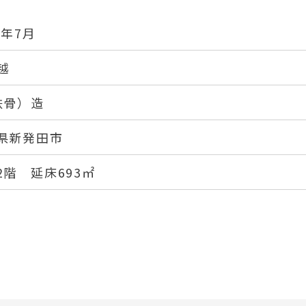
7年7月
越
鉄骨）造
県新発田市
2階 延床693㎡