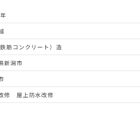
5年
越
（鉄筋コンクリート）造
県新潟市
市
改修 屋上防水改修