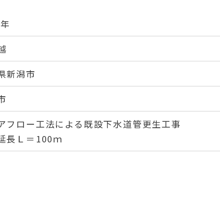
0年
越
県新潟市
市
アフロー工法による既設下水道管更生工事
延長Ｌ＝100ｍ