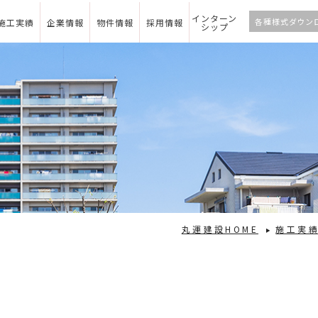
インターン
各種様式ダウン
施工実績
企業情報
物件情報
採用情報
シップ
丸運建設HOME
施工実