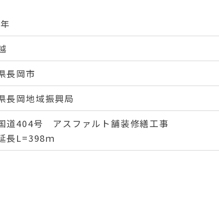
4年
越
県長岡市
県長岡地域振興局
国道404号 アスファルト舗装修繕工事
延長L=398ｍ