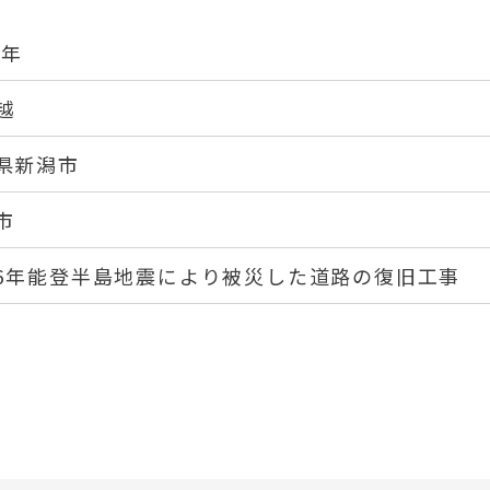
6年
越
県新潟市
市
6年能登半島地震により被災した道路の復旧工事